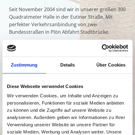
Seit November 2004 sind wir in unserer großen 300
Quadratmeter Halle in der Eutiner Straße. Mit
perfekter Verkehrsanbindung von zwei
Bundesstraßen in Plön Abfahrt Stadtbrücke.
Unsere Fahrradwerkstatt ist gleichermaßen
Verkauf und Werkstatt rund um das Fahrrad und E-
Bike.
Zustimmung
Details
Über Cookies
Als E-Punkt Händler sind wir gelistet und in Plön
Diese Webseite verwendet Cookies
und in der gesamten Region Ihr Ansprechpartner.
Wir verwenden Cookies, um Inhalte und Anzeigen zu
personalisieren, Funktionen für soziale Medien anbieten
Wir helfen Ihnen mit unserem hohen
zu können und die Zugriffe auf unsere Website zu
Qualitätsanspruch und schneller freundlicher
analysieren. Außerdem geben wir Informationen zu Ihrer
Bedienung unsere Kunden zufrieden zu stellen.
Verwendung unserer Website an unsere Partner für
soziale Medien, Werbung und Analysen weiter. Unsere
Bei allen individuellen Fragen und