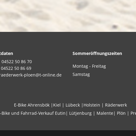
tdaten
Sommeröffnungszeiten
:
04522 50 86 70
Montag - Freitag
: 04522 50 86 69
Samstag
raederwerk-ploen@t-online.de
E-Bike
Ahrensbök
|
Kiel
|
Lübeck |
Holstein
|
Räderwerk
-Bike und Fahrrad-Verkauf
Eutin
|
Lütjenburg
|
Malente|
Plön
|
Pr