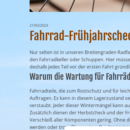
21/03/2023
Fahrrad-Frühjahrschec
Nur selten ist in unseren Breitengraden Radf
den Fahrradkeller oder Schuppen. Hier müsse
deshalb jedes Teil vor der ersten Fahrt gründ
Warum die Wartung für Fahrräde
Fahrradteile, die zum Rostschutz und für leich
Auftragen. Es kann in diesem Lagerzustand se
verstaubt. Jeder dieser Wintermängel kann auf
Zusätzlich dienen der Herbstcheck und der Fr
Verschleiß aller Komponenten gering. Ohne di
werden oder trotz Ölen rosten. Bei den immerh