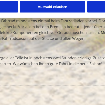
Auswahl erlauben
chen lassen
 Fahrrad mindestens einmal beim Fahrradladen vorbei. Dort
te gecheckt. Vor allem bei den Bremsen bedeutet jeder über
 defekte Komponenten gleich vor Ort austauschen lassen. M
ue Fahrradsaison auf der Straße und allen Wegen.
ege aller Teile ist in höchstens zwei Stunden erledigt. Zusä
erten. Wir wünschen Ihnen gute Fahrt in die neue Saison!