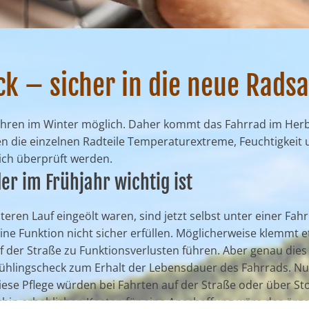
k – sicher in die neue Radsa
ahren im Winter möglich. Daher kommt das Fahrrad im Herbs
n die einzelnen Radteile Temperaturextreme, Feuchtigkeit 
lich überprüft werden.
r im Frühjahr wichtig ist
teren Lauf eingeölt waren, sind jetzt selbst unter einer Fah
ine Funktion nicht sicher erfüllen. Möglicherweise klemmt
 der Straße zu Funktionsverlusten führen. Aber genau dies i
ühlingscheck zum Erhalt der Lebensdauer des Fahrrads. Nur
ese Pflege würden bei Fahrten auf der Straße oder über St
in erheblichen Kosten für eine Anschaffung wäre das ärgerli