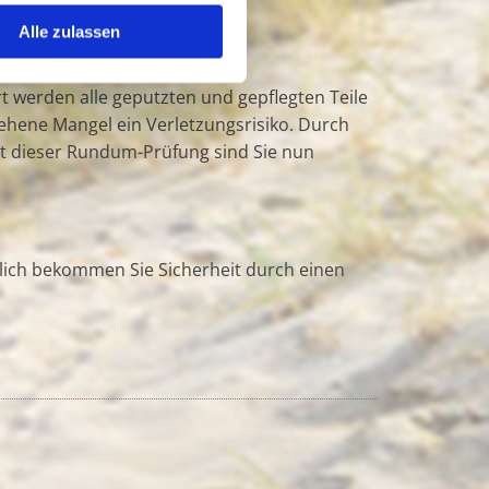
Alle zulassen
 werden alle geputzten und gepflegten Teile
sehene Mangel ein Verletzungsrisiko. Durch
it dieser Rundum-Prüfung sind Sie nun
tzlich bekommen Sie Sicherheit durch einen