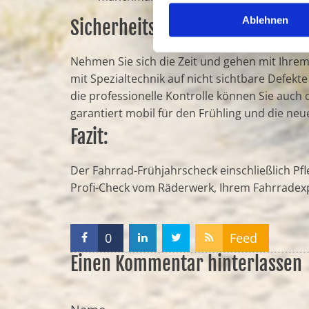
Ablehnen
Sicherheitscheck vom Profi ma
Nehmen Sie sich die Zeit und gehen mit Ihrem
mit Spezialtechnik auf nicht sichtbare Defek
die professionelle Kontrolle können Sie auch
garantiert mobil für den Frühling und die ne
Fazit:
Der Fahrrad-Frühjahrscheck einschließlich Pfl
Profi-Check vom Räderwerk, Ihrem Fahrradexp
0
Feed
Einen Kommentar hinterlassen