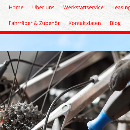
Home
Über uns
Werkstattservice
Leasin
Fahrräder & Zubehör
Kontaktdaten
Blog