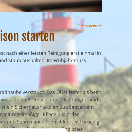
0
Kommentare
ison starten
t nach einer letzten Reinigung erst einmal in
und Staub aushalten. Im Frühjahr muss
rradhaube verstaubt. Das Öl ist fester als beim
 etwas an den Bremsen, oder Dichtungen sind
st ein Sicherheitsrisiko im Straßenverkehr.
 mit regelmäßiger Pflege bleibt der
ock und Stein manche sensiblen Teile brüchig
ch. Schließlich zeigt ein gründlicher